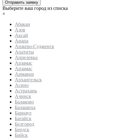
Отправить заявку
Выберите ваш город из списка
×
Абакан
Азов
Аксай
Анапа
Анжеро-Судженск
Апатиты
Апрелевка
Арзамас
Арзамас
Армавир
Архангельск
Асино
Астрахань
Ачинск
Балаково
Балашиха
Барнаул
Батайск
Белгород
Бердск
Бийск