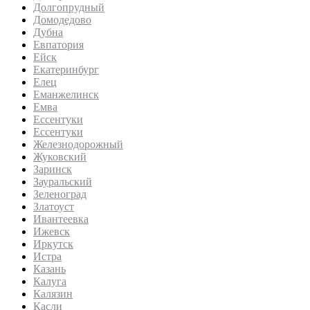
Долгопрудный
Домодедово
Дубна
Евпатория
Ейск
Екатеринбург
Елец
Еманжелинск
Емва
Ессентуки
Ессентуки
Железнодорожный
Жуковский
Заринск
Зауральский
Зеленоград
Златоуст
Ивантеевка
Ижевск
Иркутск
Истра
Казань
Калуга
Калязин
Касли