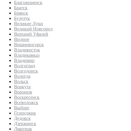
Благовещенск
Братск
Брянск
Бузулук
Великие Луки
Великий Новгород
Верхний Уфалей
Видное
Вишневогорск
Владивосток
Владикавказ
Владимир
Волгоград
Волгодонск
Вологда
Вольск
Воркута
Воронеж
Воскресенск
Всеволожск
Выборг
Геленджик
Дедовск
Дзержинск
Дмитров