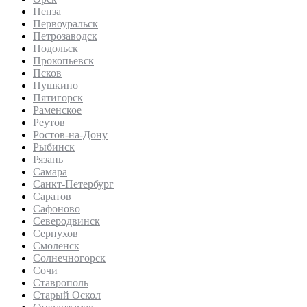
Пенза
Первоуральск
Петрозаводск
Подольск
Прокопьевск
Псков
Пушкино
Пятигорск
Раменское
Реутов
Ростов-на-Дону
Рыбинск
Рязань
Самара
Санкт-Петербург
Саратов
Сафоново
Северодвинск
Серпухов
Смоленск
Солнечногорск
Сочи
Ставрополь
Старый Оскол