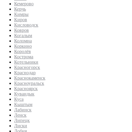
Кемерово
Керчь
Кимры
Киров
Кисловодск
Ковров
Когалым
Коломна
Коркино
Королёв
Кострома
Котельники
Красногорск
Краснодар
Краснокаменск
Красноуральск
Красноярск
Кувандык
Куса
Кыштым
Лабинск
Ленск
Липецк
Лиски
Лобня