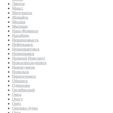
Лянтор
Миасс
Мичуринск
Можайск
Москва
Мытищи
Наро-Фоминск
Нахабино
Невинномысск
Нефтекамск
Нижневартовск
Нижнекамск
Нижний Новгород
Новоалександровск
Новокузнецк
Норильск
Нязепетровск
Обнинск
Одинцово
Октябрьский
Омск
Онега
Орёл
Орехово-Зуево
Орск