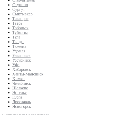
Стерлитамак
Ступино
Сургут
Сыктывкар
Таганрог
Тверь
Тобольск
Туймазы
Тула
Тында
Тюмень
Удомля
Ульяновск
Уссурийск
Уфа
Хабаровск
Ханты-Мансийск
Химки
Челябинск
Щелково
Энгельс
Юрга
Ярославль
Ясногорск